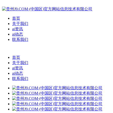
首页
关于我们
ai资讯
ai动态
联系我们
首页
关于我们
ai资讯
ai动态
联系我们