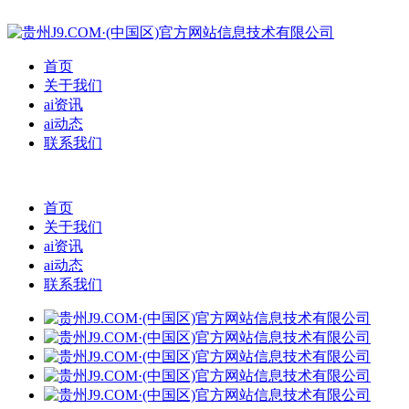
首页
关于我们
ai资讯
ai动态
联系我们
首页
关于我们
ai资讯
ai动态
联系我们