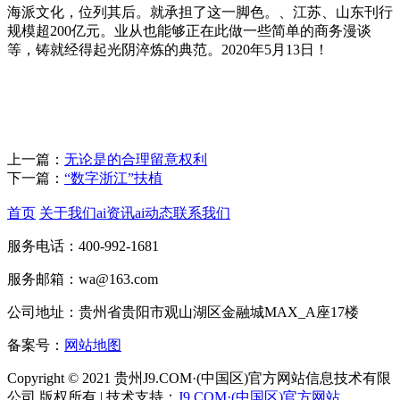
海派文化，位列其后。就承担了这一脚色。、江苏、山东刊行
规模超200亿元。业从也能够正在此做一些简单的商务漫谈
等，铸就经得起光阴淬炼的典范。2020年5月13日！
上一篇：
无论是的合理留意权利
下一篇：
“数字浙江”扶植
首页
关于我们
ai资讯
ai动态
联系我们
服务电话：400-992-1681
服务邮箱：wa@163.com
公司地址：贵州省贵阳市观山湖区金融城MAX_A座17楼
备案号：
网站地图
Copyright © 2021 贵州J9.COM·(中国区)官方网站信息技术有限
公司 版权所有 | 技术支持：
J9.COM·(中国区)官方网站