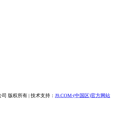
有限公司 版权所有 | 技术支持：
J9.COM·(中国区)官方网站