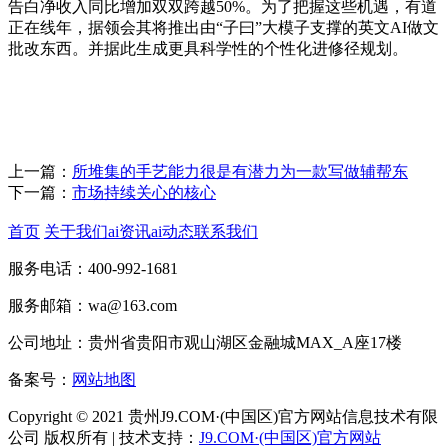
告白净收入同比增加双双跨越50%。为了把握这些机遇，有道
正在线年，据领会其将推出由“子曰”大模子支撑的英文AI做文
批改东西。并据此生成更具科学性的个性化进修径规划。
上一篇：
所堆集的手艺能力很是有潜力为一款写做辅帮东
下一篇：
市场持续关心的核心
首页
关于我们
ai资讯
ai动态
联系我们
服务电话：400-992-1681
服务邮箱：wa@163.com
公司地址：贵州省贵阳市观山湖区金融城MAX_A座17楼
备案号：
网站地图
Copyright © 2021 贵州J9.COM·(中国区)官方网站信息技术有限
公司 版权所有 | 技术支持：
J9.COM·(中国区)官方网站