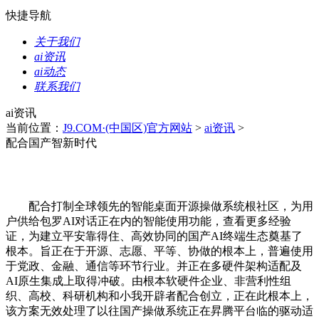
快捷导航
关于我们
ai资讯
ai动态
联系我们
ai资讯
当前位置：
J9.COM·(中国区)官方网站
>
ai资讯
>
配合国产智新时代
配合打制全球领先的智能桌面开源操做系统根社区，为用
户供给包罗AI对话正在内的智能使用功能，查看更多经验
证，为建立平安靠得住、高效协同的国产AI终端生态奠基了
根本。旨正在于开源、志愿、平等、协做的根本上，普遍使用
于党政、金融、通信等环节行业。并正在多硬件架构适配及
AI原生集成上取得冲破。由根本软硬件企业、非营利性组
织、高校、科研机构和小我开辟者配合创立，正在此根本上，
该方案无效处理了以往国产操做系统正在昇腾平台临的驱动适