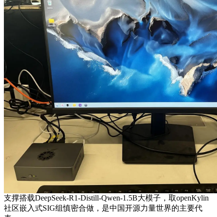
支撑搭载DeepSeek-R1-Distill-Qwen-1.5B大模子，取openKylin
社区嵌入式SIG组慎密合做，是中国开源力量世界的主要代