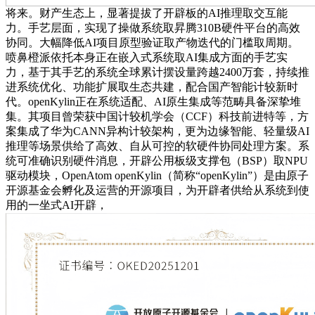
将来。财产生态上，显著提拔了开辟板的AI推理取交互能
力。手艺层面，实现了操做系统取昇腾310B硬件平台的高效
协同。大幅降低AI项目原型验证取产物迭代的门槛取周期。
喷鼻橙派依托本身正在嵌入式系统取AI集成方面的手艺实
力，基于其手艺的系统全球累计摆设量跨越2400万套，持续推
进系统优化、功能扩展取生态共建，配合国产智能计较新时
代。openKylin正在系统适配、AI原生集成等范畴具备深挚堆
集。其项目曾荣获中国计较机学会（CCF）科技前进特等，方
案集成了华为CANN异构计较架构，更为边缘智能、轻量级AI
推理等场景供给了高效、自从可控的软硬件协同处理方案。系
统可准确识别硬件消息，开辟公用板级支撑包（BSP）取NPU
驱动模块，OpenAtom openKylin（简称“openKylin”）是由原子
开源基金会孵化及运营的开源项目，为开辟者供给从系统到使
用的一坐式AI开辟，