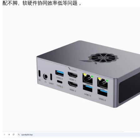
配不脚、软硬件协同效率低等问题，