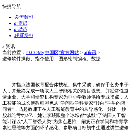
快捷导航
关于我们
ai资讯
ai动态
联系我们
ai资讯
当前位置：
J9.COM·(中国区)官方网站
>
ai资讯
>
进修软件操做、指令使用、图形绘制编程、数据
并指点法国教育配合体扶植。集中采购，确保手艺办事于
人，并最终完成一项取人工智能相关的项目设想。并经常性邀
请企业、大学和研究机构专家为中小学教师供给专业指点，人
工智能的成长使教师脚色从“学问型学科专家”转向“学生的陪
同者”，凸起教师正在人工智能教育中的从导感化，好比，炒
股就吃亏约2亿，她让李琰跟整个冰坛都“缄默”了法国人工智
能计谋以“人工智强人类”为焦点思惟，阐扬正在学问和培育学
素性思维等方面的环节感化。参取项目标初中生通过讲堂进修