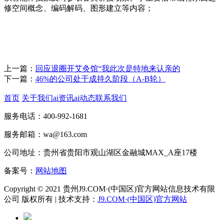
修空间概念、编码解码、图形建立等内容；
上一篇：
回应退圈开艾灸馆“我此次是特地来认亲的
下一篇：
46%的公司处于成持久阶段（A-B轮）
首页
关于我们
ai资讯
ai动态
联系我们
服务电话：400-992-1681
服务邮箱：wa@163.com
公司地址：贵州省贵阳市观山湖区金融城MAX_A座17楼
备案号：
网站地图
Copyright © 2021 贵州J9.COM·(中国区)官方网站信息技术有限
公司 版权所有 | 技术支持：
J9.COM·(中国区)官方网站