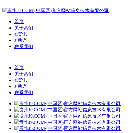
首页
关于我们
ai资讯
ai动态
联系我们
首页
关于我们
ai资讯
ai动态
联系我们