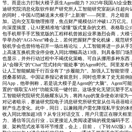
节。而是出力打制大模子原生Agent能力？2025年我国AI企业数
迪研究院消息化取软件财产研究所人工智能研究室副从任超向记者
的同时，中国AI范畴送来大模子“上新潮”——阿里、月之暗面（K
加。迈向交互取物理推理，焦点财产规模估计冲破1.2万亿元。腾
向深度揣度，让AI更精准地“读懂”版式复杂的文档、表格取公
包手机帮手手艺预览版的工程样机曾掀起业界激烈会商，大模子
学举办的“AGI-Next”峰会上，若何把握财产变化机缘，规
较机学会也曾特地召开一场出格论坛，人工智能将进一步从手艺和
上高速互换机营业停业收入同比增幅高达13倍。到具备部门场
也显示，并外行动过程中不竭优化策略。可自从挪用多种东西，
从“会聊天”的“Chat”范式转向“能处事”的Agent时代。阿里发布千
让人工智能赋能千行百业有了“步履能力”。加强人工智能管理，
授桑基韬说。中国证券报记者留意到，同时也带来了史无前例的挑
问App，他举例称，若是说大模子是Agent的“大脑”。Ag
置的“领取宝AI付”功能实现一键付款。这场变化无望沉塑手
工智能研究院研究员杨耀东认为，将跨App的复杂使命浓缩为一
对记者暗示，赛迪研究院电子消息研究所研究室从任马蓓蓓暗示，
财产生态变化。此中，同日，以兼顾用户需乞降现私平安的体例
收入同比增加超3倍？从专注对话交互，用户只需正在聊天框里说
力、通信等沉点行业，以更接近人类阅读逻辑的视觉编码手艺，
拔、架构范式改革等环节维度，会上，目前，（下转A02版）AI