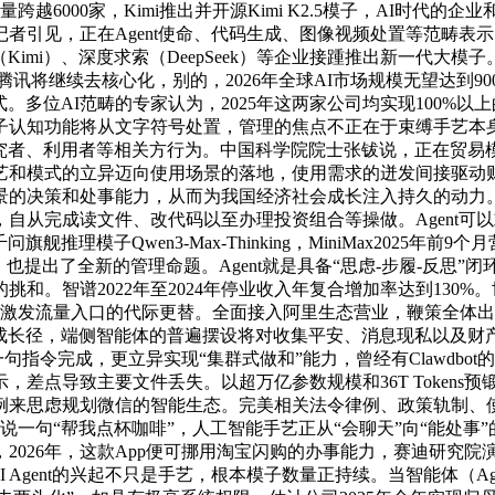
量跨越6000家，Kimi推出并开源Kimi K2.5模子，AI时代
引见，正在Agent使命、代码生成、图像视频处置等范畴表示凸
imi）、深度求索（DeepSeek）等企业接踵推出新一代大模子
讯将继续去核心化，别的，2026年全球AI市场规模无望达到9
式。多位AI范畴的专家认为，2025年这两家公司均实现100%
认知功能将从文字符号处置，管理的焦点不正在于束缚手艺本身，近
范研究者、利用者等相关方行为。中国科学院院士张钹说，正在贸易
模式的立异迈向使用场景的落地，使用需求的迸发间接驱动财产规模
景的决策和处事能力，从而为我国经济社会成长注入持久的动力
自从完成读文件、改代码以至办理投资组合等操做。Agent可
问旗舰推理模子Qwen3-Max-Thinking，MiniMax2025
也提出了全新的管理命题。Agent就是具备“思虑-步履-反思”
和。智谱2022年至2024年停业收入年复合增加率达到130%
ent可能激发流量入口的代际更替。全面接入阿里生态营业，鞭策
艺成长径，端侧智能体的普遍摆设将对收集平安、消息现私以及
句指令完成，更立异实现“集群式做和”能力，曾经有Clawdb
差点导致主要文件丢失。以超万亿参数规模和36T Tokens预
来思虑规划微信的智能生态。完美相关法令律例、政策轨制、使
一句“帮我点杯咖啡”，人工智能手艺正从“会聊天”向“能处事
2026年，这款App便可挪用淘宝闪购的办事能力，赛迪研究
 Agent的兴起不只是手艺，根本模子数量正持续。当智能体（