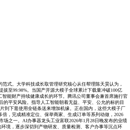
的范式。大学科技成长取管理研究核心从任帮理陈天昊认为，
拔至99.98%。当国产开源大模子全球累计下载量冲破100亿
工智能财产持续健康成长的环节。腾讯公司董事会兼首席施行官
心背后的平安风险。指导人工智能朝着无益、平安、公允的标的目
芯片到下逛使用全链条送来增加机缘。正在国内，这些大模子厂
多倍，完成精准定位、保举商家、生成订单等系列动做，2026
之一。AI办事器龙头工业富联2026年1月28日晚发布的业绩
局的环境，逐步深切到产物研发、质量检测、客户办事等沉点环