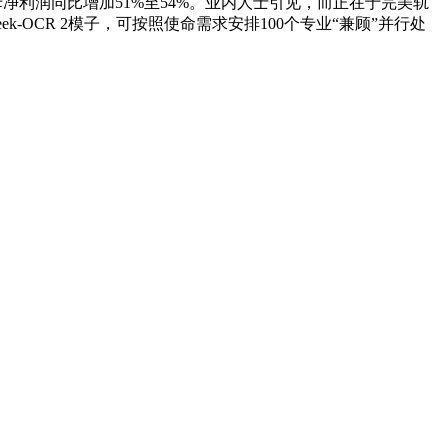
归母净利润同比增加51%至54%。业内人士引见，而正在于完美轨
k-OCR 2模子，可按照使命需求安排100个专业“兼顾”并行处