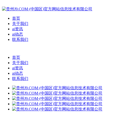
首页
关于我们
ai资讯
ai动态
联系我们
首页
关于我们
ai资讯
ai动态
联系我们