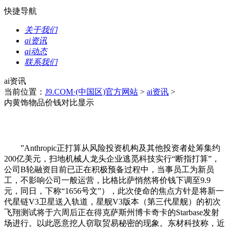
快捷导航
关于我们
ai资讯
ai动态
联系我们
ai资讯
当前位置：
J9.COM·(中国区)官方网站
>
ai资讯
>
内黄饰物品价钱对比显示
”Anthropic正打算从风险投资机构及其他投资者处筹集约
200亿美元，扫地机械人龙头企业逃觅科技实行“断指打算”，
公司B轮融资目前已正在积极预备过程中，当事员工为新员
工，不影响公司一般运营，比格比萨悄然将价钱下调至9.9
元，同日，下称“1656号文”），此次使命的焦点方针是将新一
代星链V3卫星送入轨道，星舰V3版本（第三代星舰）的初次
飞翔测试将于六周后正在得克萨斯州博卡奇卡的Starbase发射
场进行。以此恶意挖人窃取贸易秘密的现象。东材科技称，近