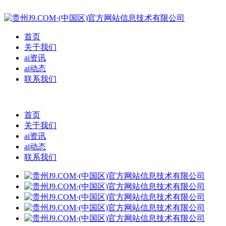
首页
关于我们
ai资讯
ai动态
联系我们
首页
关于我们
ai资讯
ai动态
联系我们