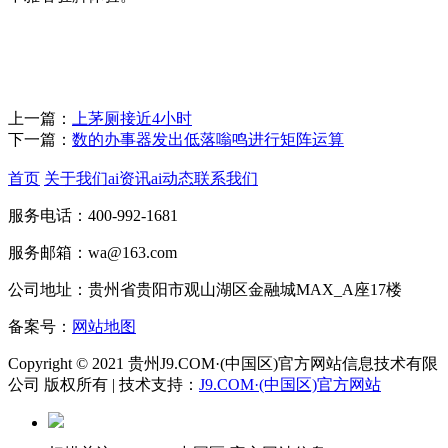
上一篇：
上茅厕接近4小时
下一篇：
数的办事器发出低落嗡鸣进行矩阵运算
首页
关于我们
ai资讯
ai动态
联系我们
服务电话：400-992-1681
服务邮箱：wa@163.com
公司地址：贵州省贵阳市观山湖区金融城MAX_A座17楼
备案号：
网站地图
Copyright © 2021 贵州J9.COM·(中国区)官方网站信息技术有限
公司 版权所有 | 技术支持：
J9.COM·(中国区)官方网站