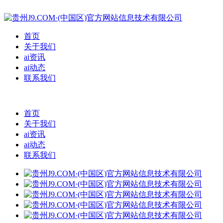
首页
关于我们
ai资讯
ai动态
联系我们
首页
关于我们
ai资讯
ai动态
联系我们