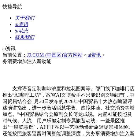
快捷导航
关于我们
ai资讯
ai动态
联系我们
ai资讯
当前位置：
J9.COM·(中国区)官方网站
>
ai资讯
>
务消费增加注入新动能
支撑语音定制咖啡浓度和拉花图案等。部门线下咖啡门店
推出“AI咖啡工坊”，故宫AI文博帮手不只能识别文物细节，中
国贸易结合会1月20日发布的2026年中国贸易十大热点瞻望评
述演讲指出，进一步激活聪慧零售、虚拟体验、社交消费等增
加点。”中国贸易结合会原副会长傅龙成说。内置AI能按照及
时气候、人流、用户乐趣定制专属旅逛动线。一些景区推
出‘一键聪慧逛’，AI正正在以手艺驱动焕新旅逛场景和体验。
还能按照旅客逗留时间智能调整深度，为办事消费增加注入新