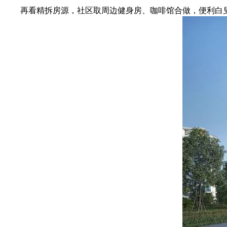
再看精拆房源，社区取周边健身房、咖啡馆合做，便利白叟操做