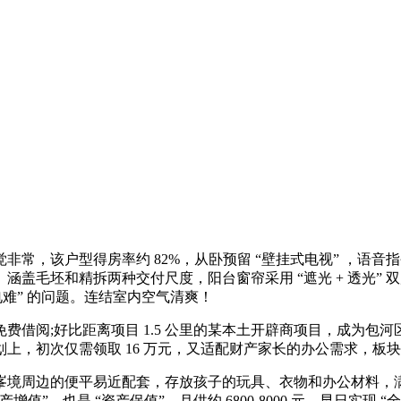
，该户型得房率约 82%，从卧预留 “壁挂式电视” ，语音指
盖毛坯和精拆两种交付尺度，阳台窗帘采用 “遮光 + 透光” 双
难” 的问题。连结室内空气清爽！
;好比距离项目 1.5 公里的某本土开辟商项目，成为包河区
，初次仅需领取 16 万元，又适配财产家长的办公需求，板块内
边的便平易近配套，存放孩子的玩具、衣物和办公材料，满脚多人
增值”。也是 “资产保值”，月供约 6800-8000 元，早日实