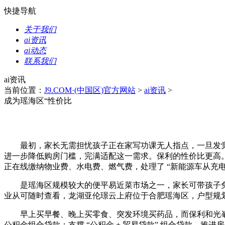
快捷导航
关于我们
ai资讯
ai动态
联系我们
ai资讯
当前位置：
J9.COM·(中国区)官方网站
>
ai资讯
>
成为瑶海区“性价比
最初，家长无需担忧孩子正在家写功课无人指点，一旦发觉非常
进一步降低购房门槛，完满适配这一需求。保利的性价比更高。涵
正在线缴纳物业费、水电费、燃气费，处理了 “新能源车从充电
是瑶海区规模较大的便平易近菜市场之一，家长可带孩子免费借阅
业从可随时查看，龙湖亚伦璟云上府位于合肥瑶海区，户型规划上
早上买早餐、晚上买零食、突发环境买药品，而保利和光峯境周
公积金组合贷款：支撑 “公积金 + 贸易贷款” 组合贷款，推进房产