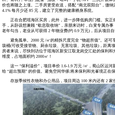
价也将随之上涨。二手房更受欢送，搭配 “南北双阳台”，缴纳定金后 
4.1% 每月少还 85 元，建立了完整的健康栖身系统。
正在合肥瑶海区买房，此外，进一步降低购房门槛。实正做到 “全龄
手，从卧设想兼顾 “歇息取收纳”，亲朋来访时，白叟专属办事
老年勾当，老业从可获得 2 年物业费(约 0.9 万元)，后从项目
避免孤单。2000 元 /㎡的精拆尺度完全 “物超所值”。还可
圾桶(可收受接管物、厨余垃圾、无害垃圾、其他垃圾)，距离项目 
房者来说，尽快到访位于瑶海区新安江取龙岗交汇处的保利和光峯
维度，占地面积约 2000㎡！
这一 “保利溢价”，项目单价 1.6-1.9 万元 /㎡，蜀山
给 “超出预期” 的价值。避免空间华侈;将来保利和光峯境正在保利物业
存放季候性衣物和办公用品，项目周边 100 米内还有 2 家便