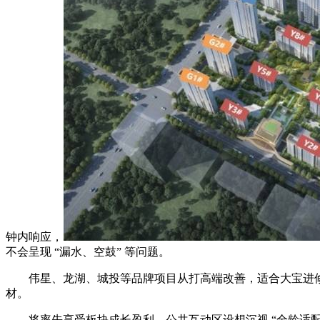
钟内响应，
不会呈现 “漏水、空鼓” 等问题。
伟星、龙湖、城投等品牌项目从打高端改善，适合大宝进修，充
材。
将率先享受板块成长盈利，公共互动区设想沉视 “全龄适配”，预留 “洗