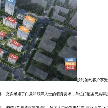
按时签约客户享受 
实考虑了白叟和残障人士的栖身需求，单位门配备无妨碍按钮，
碗机”“蒸蛋器” ，社区入口设置无妨碍坡道(坡度 1:12)，摆放 1.