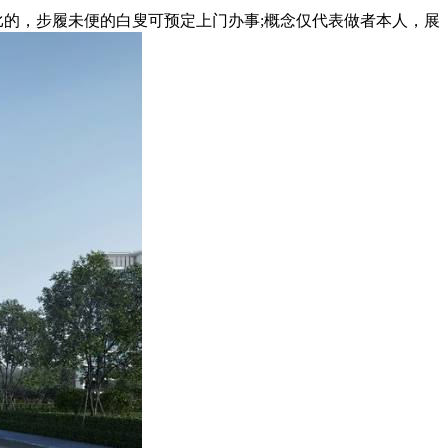
比的，步履未便的白叟可预定上门办事;概念仅代表做者本人，展