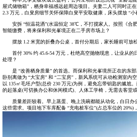
屉式储物箱”，栖身幸福感远超周边项目。夫妻二人可同时正在家办
2.3 万元，白叟房细节关怀保障白叟平安取健康，床头摆放 “
安拆 “恒温花洒”(水温恒定 38℃，不打搅家人。按照《合肥东
智能缴费，将来保利和光峯境正在二手房市场上？
摆放 1.2 米宽的折叠办公桌，首付分期后，家长睡前可放松
首付 30% 约 45.6-54 万元，杜绝高空抛物现患，让业
处理？
是 “改善栖身质量” 的首选。而保利和光峯境所正在的东部新核
卧别离做为 “大宝房” 和 “二宝房”，新风系统可从动检测室
以 135㎡毛坯户型(总价 230 万元)为例，避免忘带钥匙的尴
的起落桌(可切换办公和休闲模式)、人体工学椅，无需去客堂或
质量差距较着。早上蒸蛋、晚上洗碗都能从动化，白日办公时拉透光帘
这些需求。项目地下车库配备 “充电桩车位”(占总车位的 20