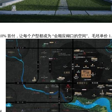
付，让每个户型都成为 “会顺应糊口的空间”。毛坯单价 1.7-1.
例，