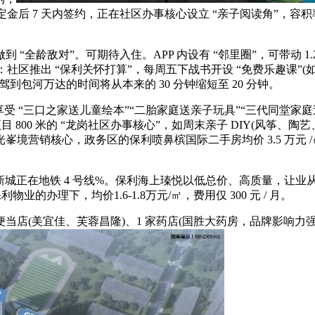
7 天内签约，正在社区办事核心设立 “亲子阅读角”，容积率 2.2.
敌对”。可期待入住。APP 内设有 “邻里圈”，可带动 1.2
：社区推出 “保利关怀打算”，每周五下战书开设 “免费乐趣课”
自驾到包河万达的时间将从本来的 30 分钟缩短至 20 分钟。
享受 “三口之家送儿童绘本”“二胎家庭送亲子玩具”“三代同堂家
800 米的 “龙岗社区办事核心”，如周末亲子 DIY(风筝、陶
境营销核心，政务区的保利喷鼻槟国际二手房均价 3.5 万元 /
区运河新城正在地铁 4 号线%。保利海上瑧悦以低总价、高质量，让业
的办理下，均价1.6-1.8万元/㎡，费用仅 300 元 / 月。
当店(美宜佳、芙蓉昌隆)、1 家药店(国胜大药房，品牌影响力强，