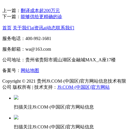
上一篇：
翻译成本超200万元
下一篇：
能够供给更精确的诊
首页
关于我们
ai资讯
ai动态
联系我们
服务电话：400-992-1681
服务邮箱：wa@163.com
公司地址：贵州省贵阳市观山湖区金融城MAX_A座17楼
备案号：
网站地图
Copyright © 2021 贵州J9.COM·(中国区)官方网站信息技术有限
公司 版权所有 | 技术支持：
J9.COM·(中国区)官方网站
扫描关注J9.COM·(中国区)官方网站信息
扫描关注J9.COM·(中国区)官方网站信息