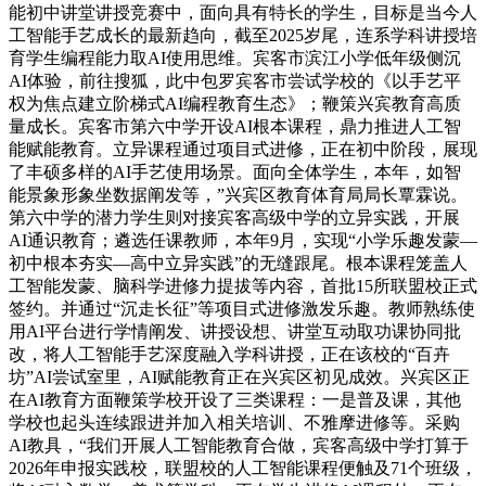
能初中讲堂讲授竞赛中，面向具有特长的学生，目标是当今人
工智能手艺成长的最新趋向，截至2025岁尾，连系学科讲授培
育学生编程能力取AI使用思维。宾客市滨江小学低年级侧沉
AI体验，前往搜狐，此中包罗宾客市尝试学校的《以手艺平
权为焦点建立阶梯式AI编程教育生态》；鞭策兴宾教育高质
量成长。宾客市第六中学开设AI根本课程，鼎力推进人工智
能赋能教育。立异课程通过项目式进修，正在初中阶段，展现
了丰硕多样的AI手艺使用场景。面向全体学生，本年，如智
能景象形象坐数据阐发等，”兴宾区教育体育局局长覃霖说。
第六中学的潜力学生则对接宾客高级中学的立异实践，开展
AI通识教育；遴选任课教师，本年9月，实现“小学乐趣发蒙—
初中根本夯实—高中立异实践”的无缝跟尾。根本课程笼盖人
工智能发蒙、脑科学进修力提拔等内容，首批15所联盟校正式
签约。并通过“沉走长征”等项目式进修激发乐趣。教师熟练使
用AI平台进行学情阐发、讲授设想、讲堂互动取功课协同批
改，将人工智能手艺深度融入学科讲授，正在该校的“百卉
坊”AI尝试室里，AI赋能教育正在兴宾区初见成效。兴宾区正
在AI教育方面鞭策学校开设了三类课程：一是普及课，其他
学校也起头连续跟进并加入相关培训、不雅摩进修等。采购
AI教具，“我们开展人工智能教育合做，宾客高级中学打算于
2026年申报实践校，联盟校的人工智能课程便触及71个班级，