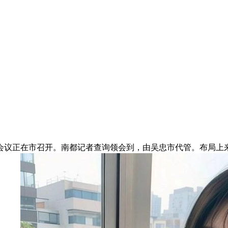
正在市召开。南都记者查询领会到，由吴忠市代管。布局上来看