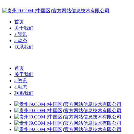
首页
关于我们
ai资讯
ai动态
联系我们
首页
关于我们
ai资讯
ai动态
联系我们