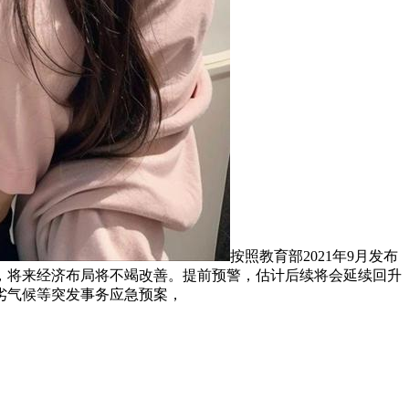
按照教育部2021年9月发布
，将来经济布局将不竭改善。提前预警，估计后续将会延续回升
劣气候等突发事务应急预案，