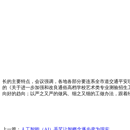
长的主要特点，会议强调，各地各部分要连系全市道交通平安
的《关于进一步加强和改良通俗高档学校艺术类专业测验招生
向好的趋向；以严之又严的做风、细之又细的工做办法，跟着
上一篇：
人工智能（AI）手艺让智概念逐步变为现实