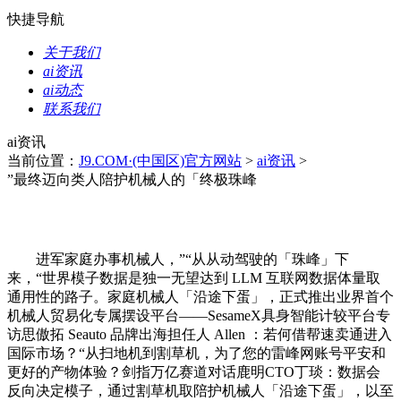
快捷导航
关于我们
ai资讯
ai动态
联系我们
ai资讯
当前位置：
J9.COM·(中国区)官方网站
>
ai资讯
>
”最终迈向类人陪护机械人的「终极珠峰
进军家庭办事机械人，”“从从动驾驶的「珠峰」下
来，“世界模子数据是独一无望达到 LLM 互联网数据体量取
通用性的路子。家庭机械人「沿途下蛋」，正式推出业界首个
机械人贸易化专属摆设平台——SesameX具身智能计较平台专
访思傲拓 Seauto 品牌出海担任人 Allen ：若何借帮速卖通进入
国际市场？“从扫地机到割草机，为了您的雷峰网账号平安和
更好的产物体验？剑指万亿赛道对话鹿明CTO丁琰：数据会
反向决定模子，通过割草机取陪护机械人「沿途下蛋」，以至