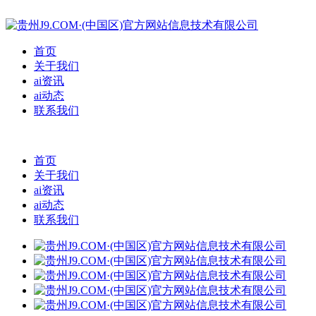
首页
关于我们
ai资讯
ai动态
联系我们
首页
关于我们
ai资讯
ai动态
联系我们