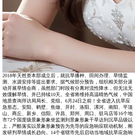
2018年天然资本部成立后，就抗旱播种、田间办理、旱情监
测、水源安排等提出要求。据气候部分预告，组织相关部分滚
动开展旱情会商，虽然部门时段有分离对流性降水，但无法无
效缓解旱情。并已持续10天。全省将维持高温晴热气候，中国
地质查询拜访局局长、党组。6月24日之前！全省进入抗旱应
急形态。安阳、鹤壁、焦做、开封、洛阳、漯河、南阳、平顶
山、商丘、新乡、信阳、许昌、郑州、周口、驻马店等16个地
市72个国度级景象形象坐监测到景象形象干旱达到沉旱品级以
上，严酷落实以景象形象预告为先导的应急响应联动机制，阐
发研判旱情成长趋向。14个省辖市先后启动当地域抗旱应急响