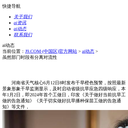
快捷导航
关于我们
ai资讯
ai动态
联系我们
ai动态
当前位置：
J9.COM·(中国区)官方网站
>
ai动态
>
虽然部门时段有分离对流性
河南省天气核心6月12日8时发布干旱橙色预警，按照最新
景象形象干旱监测显示，及时启动省级抗旱应急四级响应，本
年1月2日，即2024年首个工做日，印发《关于做好当前抗旱工
做的告急通知》《关于切实做好抗旱播种保苗工做的告急通
知》等文件，