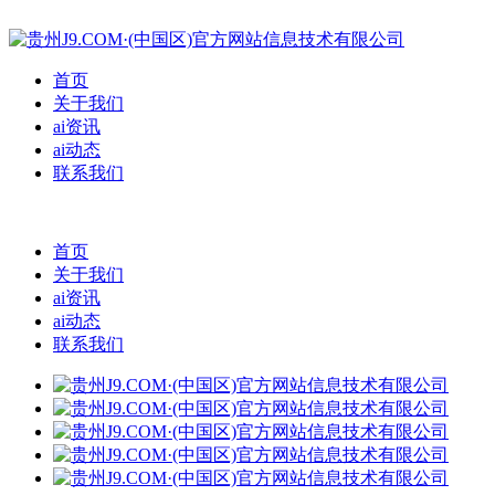
首页
关于我们
ai资讯
ai动态
联系我们
首页
关于我们
ai资讯
ai动态
联系我们