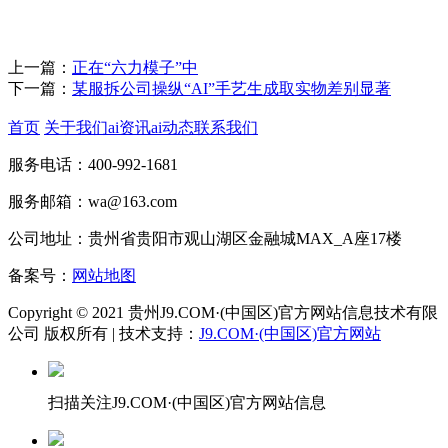
上一篇：
正在“六力模子”中
下一篇：
某服拆公司操纵“AI”手艺生成取实物差别显著
首页
关于我们
ai资讯
ai动态
联系我们
服务电话：400-992-1681
服务邮箱：wa@163.com
公司地址：贵州省贵阳市观山湖区金融城MAX_A座17楼
备案号：
网站地图
Copyright © 2021 贵州J9.COM·(中国区)官方网站信息技术有限
公司 版权所有 | 技术支持：
J9.COM·(中国区)官方网站
扫描关注J9.COM·(中国区)官方网站信息