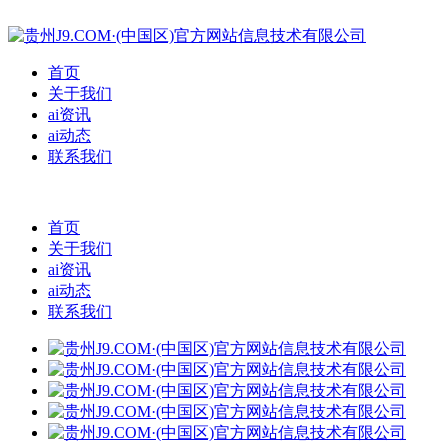
首页
关于我们
ai资讯
ai动态
联系我们
首页
关于我们
ai资讯
ai动态
联系我们