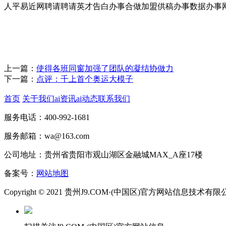
人平易近网聘请聘请英才告白办事合做加盟供稿办事数据办事
上一篇：
使得各班同窗加强了团队的凝结协做力
下一篇：
点评：千上首个奥运大模子
首页
关于我们
ai资讯
ai动态
联系我们
服务电话：400-992-1681
服务邮箱：wa@163.com
公司地址：贵州省贵阳市观山湖区金融城MAX_A座17楼
备案号：
网站地图
Copyright © 2021 贵州J9.COM·(中国区)官方网站信息技术