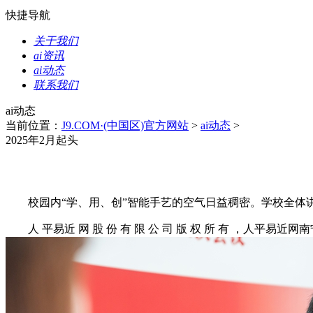
快捷导航
关于我们
ai资讯
ai动态
联系我们
ai动态
当前位置：
J9.COM·(中国区)官方网站
>
ai动态
>
2025年2月起头
校园内“学、用、创”智能手艺的空气日益稠密。学校全体讲
人 平易近 网 股 份 有 限 公 司 版 权 所 有 ，人平