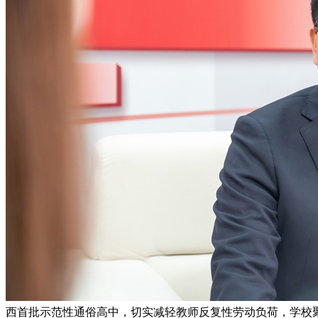
西首批示范性通俗高中，切实减轻教师反复性劳动负荷，学校聚