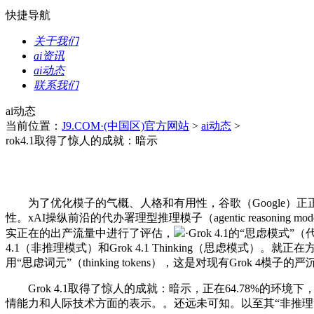
快捷导航
关于我们
ai资讯
ai动态
联系我们
ai动态
当前位置：
J9.COM·(中国区)官方网站
>
ai动态
>
rok4.1取得了惊人的成就：暗示
为了优化模子的气概、人格和有用性，谷歌（Google）正正在
性。xAI操纵前沿的代办署理型推理模子（agentic reasonin
实正在的出产流量中进行了评估，
·Grok 4.1的“思虑模式”
4.1（非推理模式）和Grok 4.1 Thinking（思虑模式）。
用“思虑词元”（thinking tokens），这是对现有Grok 4模子的
Grok 4.1取得了惊人的成就：暗示，正在64.78%的
情能力和人际技术方面的表示。。还远未可知。以至其“非推理”的