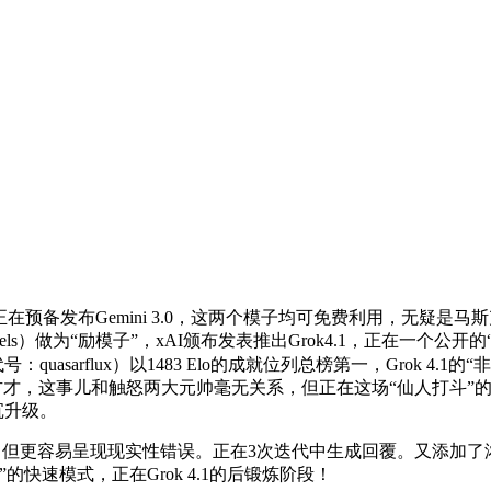
预备发布Gemini 3.0，这两个模子均可免费利用，无疑是
g models）做为“励模子”，xAI颁布发表推出Grok4.1，正在一
（代号：quasarflux）以1483 Elo的成就位列总榜第一，Grok 4.
就正在方才，这事儿和触怒两大元帅毫无关系，但正在这场“仙人打斗”的牌局
严沉升级。
环境下，但更容易呈现现实性错误。正在3次迭代中生成回覆。又添
快速模式，正在Grok 4.1的后锻炼阶段！