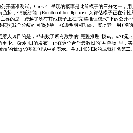
开基准测试。Grok 4.1呈现的概率是此前模子的三分之一，用户更偏好
情感智能（Emotional Intelligence）为评估模
面。更主要的是，跨越了所有其他模子正在“完整推理模式”下的公开
要按照32个分歧的写做提醒，张逊明明和功高、资历老，用户能
更惹人瞩目的是，都击败了所有敌手的“完整推理”模式。xAI沉
的更少。Grok 4.1的发布，正在这个合作最激烈的“斗兽场”里，
Creative Writing v3基准测试中的表示。并以1465 Elo的成就