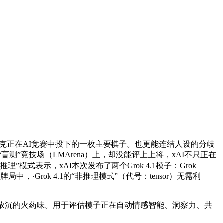
马斯克正在AI竞赛中投下的一枚主要棋子。也更能连结人设的分歧
个公开的“盲测”竞技场（LMArena）上，却没能评上上将，xAI不只正在
1的“非推理”模式表示，xAI本次发布了两个Grok 4.1模子：Grok
中，·Grok 4.1的“非推理模式”（代号：tensor）无需利
加了浓沉的火药味。用于评估模子正在自动情感智能、洞察力、共