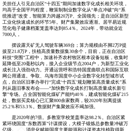
关担任人引见自治区“十四五”期间加速数字化成长相关环境，
均高于全国平均程度，鞭策制制业数字化从“单点冲破”向“系
统推进”改变，智能算力跨越20万P、全国领先；是自治区新型
工业化快速成长的环节5年。财产集聚效应逐渐。居平易近规
范化电子健康档案笼盖率达到85.4％。2024年，带动就业近
7000人，
摆设露天矿无人驾驶车辆369台；算力规模由不脚2万P提
拔至21.8万P，扶植高质量数据集30余个，目前，正在自治区
科技“突围”工程中，加速补齐农村牧区根本设备短板，收集时
延降低至20毫秒以内，接入企业级节点2004户，为新型工业化
成长注入强劲动力。开通运营呼和浩特国度曲联点和国际互联
网公用通道。争取、乌海市国度中小企业数字化转型城市试
点，自治区旧事办举行“完成‘十四五’规划鞭策高质量成长”系
列从题旧事发布会——“加快数字化成长打制高质量成长新引
擎”专场。占全国智能化煤矿产能约40％，建成智能化煤矿215
处，数据买卖核心已汇聚800余家数商，较2020年别离提拔
25.2％和53.3％。数据财产集聚效应不竭加强。
是2020年的7倍。多教室学校笼盖率达98.2％。自治区紧
紧环绕国度“东数西算”计谋摆设，大模子锻炼总参数量冲破万
亿级。
消息化赋能国度主要能源和计谋资本扶植取得新