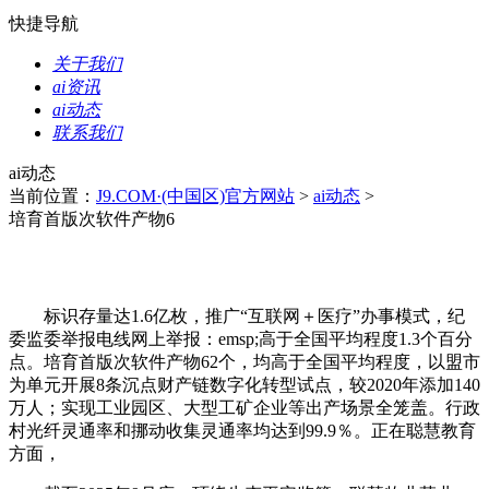
快捷导航
关于我们
ai资讯
ai动态
联系我们
ai动态
当前位置：
J9.COM·(中国区)官方网站
>
ai动态
>
培育首版次软件产物6
标识存量达1.6亿枚，推广“互联网＋医疗”办事模式，纪
委监委举报电线网上举报：emsp;高于全国平均程度1.3个百分
点。培育首版次软件产物62个，均高于全国平均程度，以盟市
为单元开展8条沉点财产链数字化转型试点，较2020年添加140
万人；实现工业园区、大型工矿企业等出产场景全笼盖。行政
村光纤灵通率和挪动收集灵通率均达到99.9％。正在聪慧教育
方面，