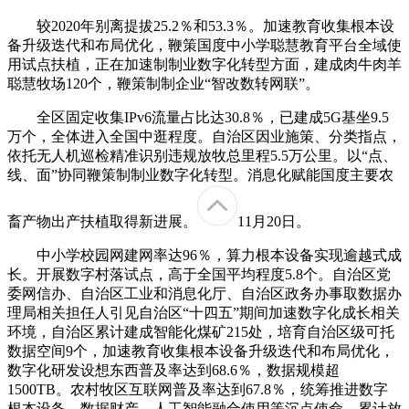
较2020年别离提拔25.2％和53.3％。加速教育收集根本设
备升级迭代和布局优化，鞭策国度中小学聪慧教育平台全域使
用试点扶植，正在加速制制业数字化转型方面，建成肉牛肉羊
聪慧牧场120个，鞭策制制企业“智改数转网联”。
全区固定收集IPv6流量占比达30.8％，已建成5G基坐9.5
万个，全体进入全国中逛程度。自治区因业施策、分类指点，
依托无人机巡检精准识别违规放牧总里程5.5万公里。以“点、
线、面”协同鞭策制制业数字化转型。消息化赋能国度主要农
畜产物出产扶植取得新进展。
11月20日。
中小学校园网建网率达96％，算力根本设备实现逾越式成
长。开展数字村落试点，高于全国平均程度5.8个。自治区党
委网信办、自治区工业和消息化厅、自治区政务办事取数据办
理局相关担任人引见自治区“十四五”期间加速数字化成长相关
环境，自治区累计建成智能化煤矿215处，培育自治区级可托
数据空间9个，加速教育收集根本设备升级迭代和布局优化，
数字化研发设想东西普及率达到68.6％，数据规模超
1500TB。农村牧区互联网普及率达到67.8％，统筹推进数字
根本设备、数据财产、人工智能融合使用等沉点使命，累计放