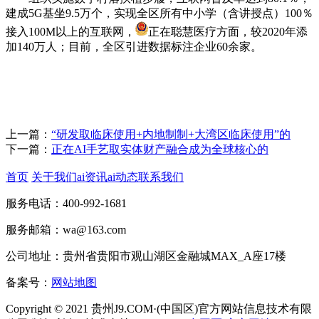
建成5G基坐9.5万个，实现全区所有中小学（含讲授点）100％
接入100M以上的互联网，
正在聪慧医疗方面，较2020年添
加140万人；目前，全区引进数据标注企业60余家。
上一篇：
“研发取临床使用+内地制制+大湾区临床使用”的
下一篇：
正在AI手艺取实体财产融合成为全球核心的
首页
关于我们
ai资讯
ai动态
联系我们
服务电话：400-992-1681
服务邮箱：wa@163.com
公司地址：贵州省贵阳市观山湖区金融城MAX_A座17楼
备案号：
网站地图
Copyright © 2021 贵州J9.COM·(中国区)官方网站信息技术有限