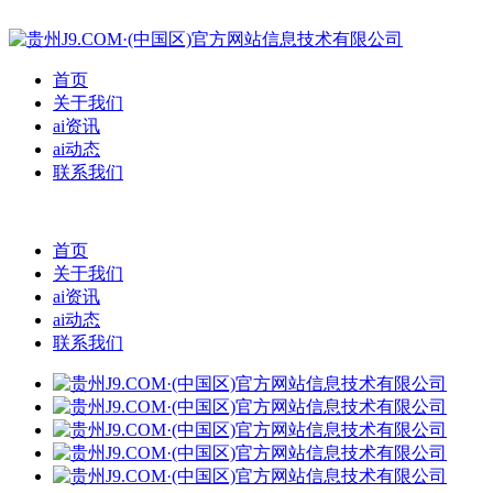
首页
关于我们
ai资讯
ai动态
联系我们
首页
关于我们
ai资讯
ai动态
联系我们