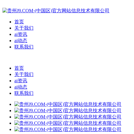
首页
关于我们
ai资讯
ai动态
联系我们
首页
关于我们
ai资讯
ai动态
联系我们