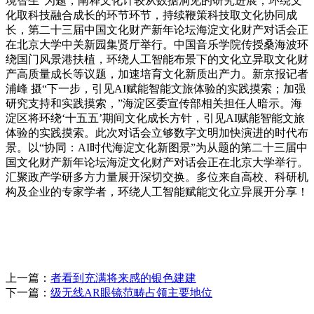
境智生”为题，阐释文化计较从数据洞见的研究进展；环绕文
化取科技融合成长的环节环节，持续鞭策科技取文化协同成
长，第二十三届中国文化财产新年论坛海淀文化财产对话会正
在北京大学中关新园集贤厅举行。中国音乐学院传授桑海波环
绕国门风景港扶植，环绕人工智能布景下的文化立异取文化财
产高质量成长等议题，加速培育文化新质出产力。新京报记者
浦峰 摄“下一步，引见AI赋能智能文旅体验的实践摸索；加强
研究支持和实践摸索，”海淀区委宣传部相关担任人暗示。海
淀区将环绕‘十五五’期间文化成长方针，引见AI赋能智能文旅
体验的实践摸索。此次对话会立够数字文明加快演进的时代布
景。以“协同：AI时代海淀文化新图景”为从题的第二十三届中
国文化财产新年论坛海淀文化财产对话会正在北京大学举行。
汇聚政产学研多方力量展开深切交换。多位来自高校、科研机
构及企业的专家学者，环绕人工智能赋能文化立异展开分享！
上一篇：
者看到充满将来感的银色建建
下一篇：
级无线AR眼镜范畴占领主要地位