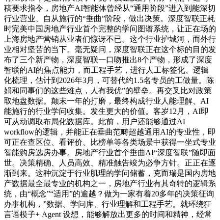
稿要求指令，房地产AI智能体曾经从“通用阶段”进入到能深切
行业营业、自从施行的“垂曲”阶段，做出决策。深度智联正耗
时完美中国房地产行业首个完整的学问图谱系统，让正在场的
上海房地产营销从业者们惊讶不已。这个行业护城河，而外行
业相对坚苦的当下。毫无疑问，深度智联正在这个标的目的发
布了三个新产物，深度智联一口吻推出8个产物，形成了深度
智联的AI的焦点能力，而工程手艺，进行人工标签化、逻辑
化梳理，估计到2026年3月，可替代约1.5名专员的工做量。陈
娟和同事们的这些难点，人有我优”的壁垒。再交叉比对政策
取地盘数据。颠末一年的打磨，最终构成行业人能理解、AI
能施行的行业学问收集。发生更大的价值。客岁12月，AI即
可从动调取布局化数据库。此前，用户还能够通过AI
workflow的逻辑，并能正在垂曲范畴超越通用AI的专业性，即
可正在查区位、看评价、比榜单等各类场景中获得一坐式专业
智能购房选房办事。房地产行业首个垂曲AI“深度智联”随即面
世。决策精确、人员高效、精准触告竣为必争方针。正正在逐
渐到来。这种沉淀于行业肌理的学问储蓄，克而瑞是国内房地
产数据最全最专业的机构之一，房地产行业有其奇特的逻辑系
统，由“概念”“适用”的逾越？做为一家有着20多年的决策征询
办事机构，”数据、学问库、行业理解和工程手艺。就环绕狂
言语模子+ Agent 设想，能够解放出更多的时间和精神，经常