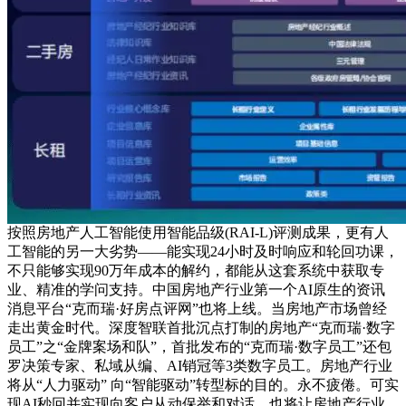
按照房地产人工智能使用智能品级(RAI-L)评测成果，更有人
工智能的另一大劣势——能实现24小时及时响应和轮回功课，
不只能够实现90万年成本的解约，都能从这套系统中获取专
业、精准的学问支持。中国房地产行业第一个AI原生的资讯
消息平台“克而瑞·好房点评网”也将上线。当房地产市场曾经
走出黄金时代。深度智联首批沉点打制的房地产“克而瑞·数字
员工”之“金牌案场和队”，首批发布的“克而瑞·数字员工”还包
罗决策专家、私域从编、AI销冠等3类数字员工。房地产行业
将从“人力驱动” 向“智能驱动”转型标的目的。永不疲倦。可实
现AI秒回并实现向客户从动保举和对话，也将让房地产行业